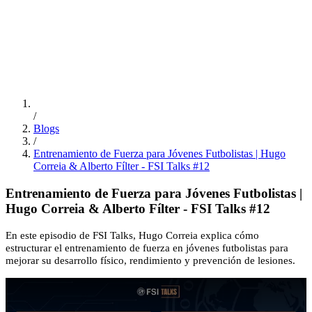
ES
/
EN
/
PT
Educación
FSI Hub
/
Blogs
/
Entrenamiento de Fuerza para Jóvenes Futbolistas | Hugo
Correia & Alberto Fílter - FSI Talks #12
Entrenamiento de Fuerza para Jóvenes Futbolistas |
Hugo Correia & Alberto Fílter - FSI Talks #12
En este episodio de FSI Talks, Hugo Correia explica cómo
estructurar el entrenamiento de fuerza en jóvenes futbolistas para
mejorar su desarrollo físico, rendimiento y prevención de lesiones.