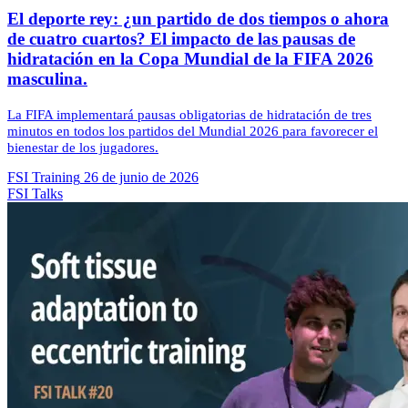
El deporte rey: ¿un partido de dos tiempos o ahora
de cuatro cuartos? El impacto de las pausas de
hidratación en la Copa Mundial de la FIFA 2026
masculina.
La FIFA implementará pausas obligatorias de hidratación de tres
minutos en todos los partidos del Mundial 2026 para favorecer el
bienestar de los jugadores.
FSI Training
26 de junio de 2026
FSI Talks