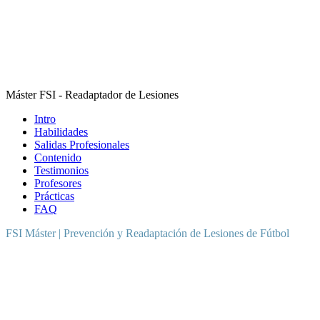
ES
/
EN
/
PT
Educación
FSI Hub
Máster FSI - Readaptador de Lesiones
Intro
Habilidades
Salidas Profesionales
Contenido
Testimonios
Profesores
Prácticas
FAQ
FSI Máster | Prevención y Readaptación de Lesiones de Fútbol
Conviértete en especialista en
readaptación de lesiones
y da el