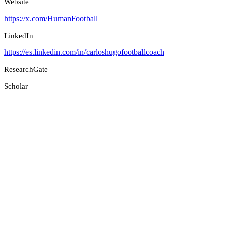
Website
https://x.com/HumanFootball
LinkedIn
https://es.linkedin.com/in/carloshugofootballcoach
ResearchGate
Scholar