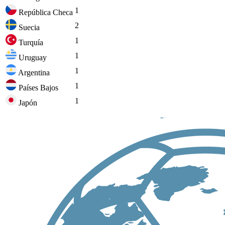
1
República Checa
2
Suecia
1
Turquía
1
Uruguay
1
Argentina
1
Países Bajos
1
Japón