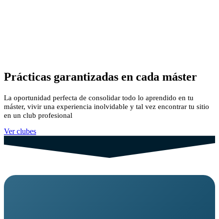
ES
/
EN
/
PT
Educación
FSI Hub
Prácticas garantizadas en cada máster
La oportunidad perfecta de consolidar todo lo aprendido en tu
máster, vivir una experiencia inolvidable y tal vez encontrar tu sitio
en un club profesional
Ver clubes