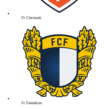
Fc Cincinatti
Fc Famalicao