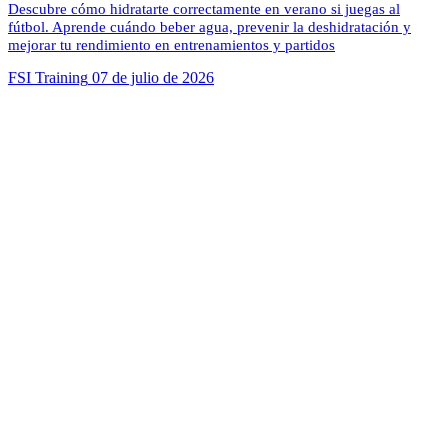
Descubre cómo hidratarte correctamente en verano si juegas al
fútbol. Aprende cuándo beber agua, prevenir la deshidratación y
mejorar tu rendimiento en entrenamientos y partidos
FSI Training
07 de julio de 2026