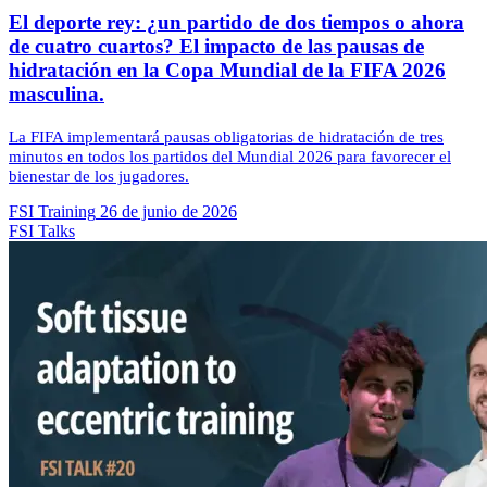
El deporte rey: ¿un partido de dos tiempos o ahora
de cuatro cuartos? El impacto de las pausas de
hidratación en la Copa Mundial de la FIFA 2026
masculina.
La FIFA implementará pausas obligatorias de hidratación de tres
minutos en todos los partidos del Mundial 2026 para favorecer el
bienestar de los jugadores.
FSI Training
26 de junio de 2026
FSI Talks