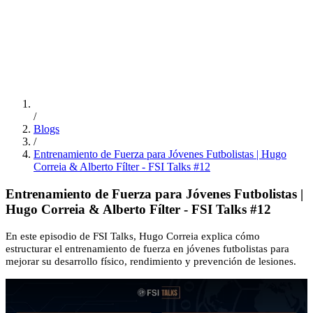
ES
/
EN
/
PT
Educación
FSI Hub
/
Blogs
/
Entrenamiento de Fuerza para Jóvenes Futbolistas | Hugo
Correia & Alberto Fílter - FSI Talks #12
Entrenamiento de Fuerza para Jóvenes Futbolistas |
Hugo Correia & Alberto Fílter - FSI Talks #12
En este episodio de FSI Talks, Hugo Correia explica cómo
estructurar el entrenamiento de fuerza en jóvenes futbolistas para
mejorar su desarrollo físico, rendimiento y prevención de lesiones.